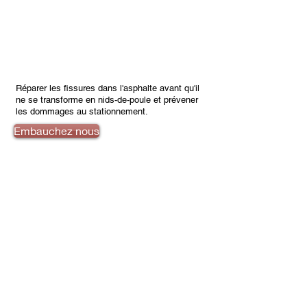
Réparer les fissures dans l'asphalte avant qu'il
ne se transforme en nids-de-poule et prévener
les dommages au stationnement.
Embauchez nous
Patch de peau d'asphalte
d'alligator
Asphalt Skin Patching avec la nouvelle