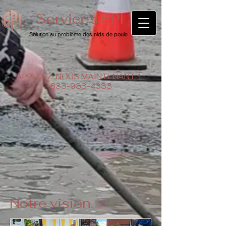
Services EPI
Solution au problème des nids de poule
APPELEZ-NOUS MAINTENANT
1-
833-933-4333
Notre vision.