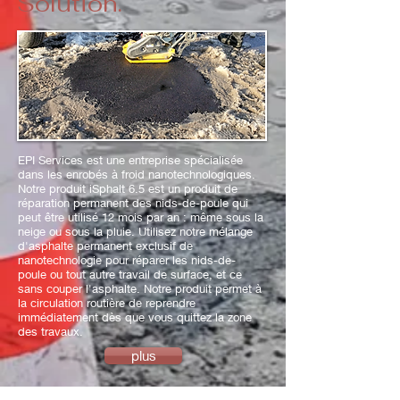
Solution.
EPI Services e
st une entreprise spécialisée
dans les enrobés à froid nanotechnologiques.
Notre produit iSphalt 6.5 est un produit de
réparation permanent des nids-de-poule qui
peut être utilisé 12 mois par an : même sous la
neige ou sous la pluie. Utilisez notre mélange
d'asphalte permanent exclusif de
nanotechnologie pour réparer les nids-de-
poule ou tout autre travail de surface, et ce
sans couper l'asphalte. Notre produit permet à
la circulation routière de reprendre
immédiatement dès que vous quittez la zone
des travaux.
plus