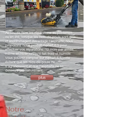
Au lieu de faire les réparations au printemps
ou en été, lorsque les nids-de-poule sont gros
et endommagent davantage l'asphalte, nous
proposons notre produit iSphalt 6.5 pour
effectuer vos réparations. 12 mois par année,
même en hiver lorsqu'il fait froid et humide.
Vous pouvez compter sur iSphalt 6.5, cela
évitera que les nids-de-poule ne
s'agrandissent et que l'asphalte ne se
détériore prématurément.
plus
Notre